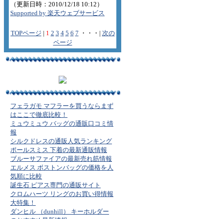
（更新日時：2010/12/18 10:12）
Supported by 楽天ウェブサービス
TOPページ
|
1
2
3
4
5
6
7
・・・|
次の
ページ
フェラガモ マフラーを買うならまず
はここで徹底比較！
ミュウミュウ バッグの通販口コミ情
報
シルクドレスの通販人気ランキング
ポールスミス 下着の最新通販情報
ブルーサファイアの最新売れ筋情報
エルメス ボストンバッグの価格を人
気順に比較
誕生石 ピアス専門の通販サイト
クロムハーツ リングのお買い得情報
大特集！
ダンヒル （dunhill） キーホルダー