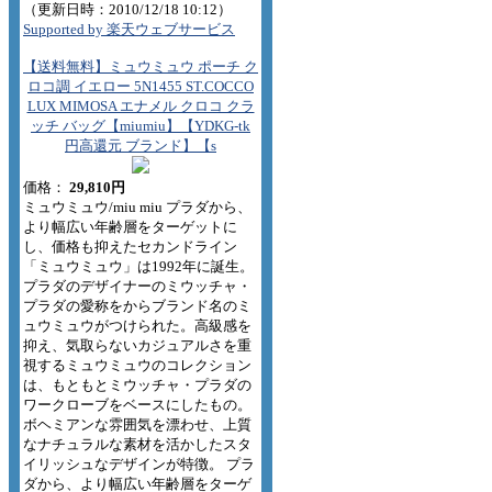
（更新日時：2010/12/18 10:12）
Supported by 楽天ウェブサービス
【送料無料】ミュウミュウ ポーチ ク
ロコ調 イエロー 5N1455 ST.COCCO
LUX MIMOSA エナメル クロコ クラ
ッチ バッグ【miumiu】【YDKG-tk
円高還元 ブランド】【s
価格：
29,810円
ミュウミュウ/miu miu プラダから、
より幅広い年齢層をターゲットに
し、価格も抑えたセカンドライン
「ミュウミュウ」は1992年に誕生。
プラダのデザイナーのミウッチャ・
プラダの愛称をからブランド名のミ
ュウミュウがつけられた。高級感を
抑え、気取らないカジュアルさを重
視するミュウミュウのコレクション
は、もともとミウッチャ・プラダの
ワークローブをベースにしたもの。
ボヘミアンな雰囲気を漂わせ、上質
なナチュラルな素材を活かしたスタ
イリッシュなデザインが特徴。 プラ
ダから、より幅広い年齢層をターゲ