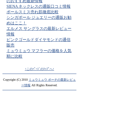
のおすすめ最新情報
SIENA ネックレスの通販口コミ情報
ポールスミス売れ筋徹底比較
シンガポール ジュエリーの通販お勧
めはここ！
エルメス サングラスの最新レビュー
情報
ピンクゴールドダイヤモンドの通信
販売
ミュウミュウ マフラーの価格を人気
順に比較
↑このﾍﾟｰｼﾞのﾄｯﾌﾟへ↑
Copyright (C) 2010
ミュウミュウ ポーチの最新レビュ
ー情報
All Rights Reserved.