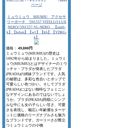
ページ
ミュウミュウ MIUMIU アクセサ
リーポーチ 5N1557 VITELLO LUX
NERO//5N1557-VL-NERO 【smtb-
k】【kdsm】【w1】【kb】【YDKG-
k】
価格：
49,800円
ミュウミュウ(MIUMIU)の歴史は
1992年から始まりました。ミュウミ
ュウ(MIUMIU)とはデザイナーのミウ
ッチャ・プラダが発表したプラダ
(PRADA)の姉妹ブランドです。人気
の秘密は、多彩な色合いとポップで
可愛らしい色づかい、そしてプラダ
(PRADA)にはない独特なフェミニン
なデザインにあるのではないでしょ
うか。プラダ(PRADA)同様にシンプ
ルな中にも女の子らしい甘さ、可愛
さを表現し、幅広い年齢層をターゲ
ットに価格のリーズナブルさも魅力
なブランドです。ガーリーさが際立
つミュウミュウの小物