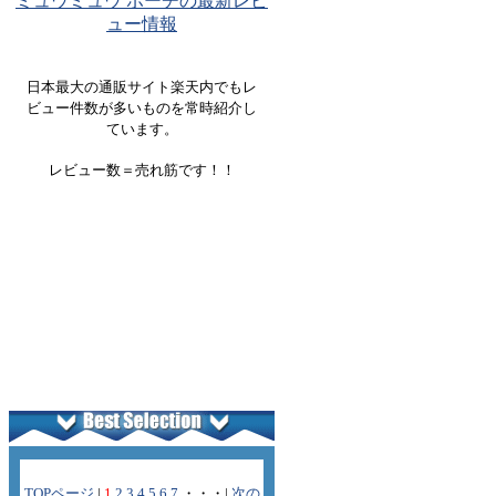
ミュウミュウ ポーチの最新レビ
ュー情報
日本最大の通販サイト楽天内でもレ
ビュー件数が多いものを常時紹介し
ています。
レビュー数＝売れ筋です！！
TOPページ
|
1
2
3
4
5
6
7
・・・|
次の