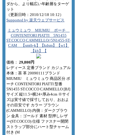
ダから、より幅広い年齢層をターゲ
ット
（更新日時：2010/12/18 10:12）
Supported by 楽天ウェブサービス
ミュウミュウ MIUMIU ポーチ
CONTENITORI PIATTI 5N1455
ST.COCCO CAMMELLO//5N1455-ST-
CAM 【smtb-k】【kdsm】【w1】
【kb】【
価格：
29,800円
レディース 定番ブランド カジュアル
本体：茶 革 20090111ブランド
MIUMIU ミュウミュウ 商品区分 ポ
ーチ CONTENITORI PIATTI 型番
5N1455 ST.COCCO CAMMELLO [BJ]
サイズ 縦11.5×横24×厚み4cm ※サイ
ズは実寸値で採寸しており、おおよ
その目安です カラー ブラウン
(CAMMELLO) 内側：ダークブラウ
ン 金具：ゴールド 素材 型押しレザ
ー(ST.COCCO) 仕様 ファスナー開閉
ストラップ部分にハート型チャーム
付き (M