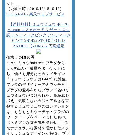
ット
（更新日時：2010/12/18 10:12）
Supported by 楽天ウェブサービス
【送料無料】ミュウミュウ ポーチ
miumiu コスメポーチ レザー クロコ
調 アンティークピンク アンティーク
ピンク 5N1455 ST.COCCO LUX
ANTICO 【YDKG-tk 円高還元
価格：
34,810円
ミュウミュウ/miu miu プラダから、
より幅広い年齢層をターゲットに
し、価格も抑えたセカンドライン
「ミュウミュウ」は1992年に誕生。
プラダのデザイナーのミウッチャ・
プラダの愛称をからブランド名のミ
ュウミュウがつけられた。高級感を
抑え、気取らないカジュアルさを重
視するミュウミュウのコレクション
は、もともとミウッチャ・プラダの
ワークローブをベースにしたもの。
ボヘミアンな雰囲気を漂わせ、上質
なナチュラルな素材を活かしたスタ
イリッシュなデザインが特徴。 プラ